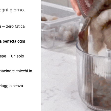
 ogni giorno.
i — zero fatica
a perfetta ogni
 pepe — un solo
acinare chicchi in
 viaggio senza