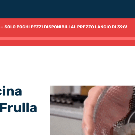
— SOLO POCHI PEZZI DISPONIBILI AL PREZZO LANCIO DI 39€!
cina
Frulla