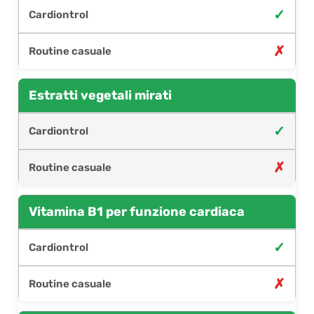
✓
✗
Estratti vegetali mirati
✓
✗
Vitamina B1 per funzione cardiaca
✓
✗