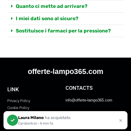
Quanto ci mette ad arrivare?
I miei dati sono al sicuro?
Sostituisce i farmaci per la pressione?
offerte-lampo365.com
CONTACTS
LINK
info@offerte-lampo365.com
Privacy Policy
Cookie Policy
FAQ
Term And Conditions
Laura Milano
ha acquistato
×
✓
Disclaimer
Cardiontrol
·
4 min fa