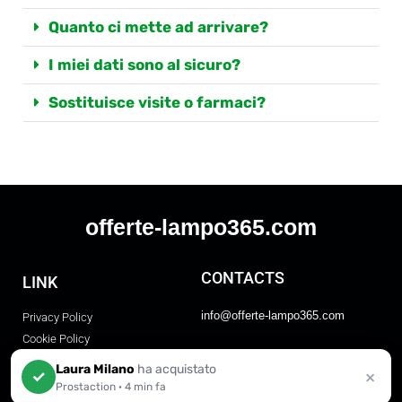
Quanto ci mette ad arrivare?
I miei dati sono al sicuro?
Sostituisce visite o farmaci?
offerte-lampo365.com
CONTACTS
LINK
info@offerte-lampo365.com
Privacy Policy
Cookie Policy
FAQ
Term And Conditions
Laura Milano
ha acquistato
×
✓
Disclaimer
Prostaction
·
4 min fa