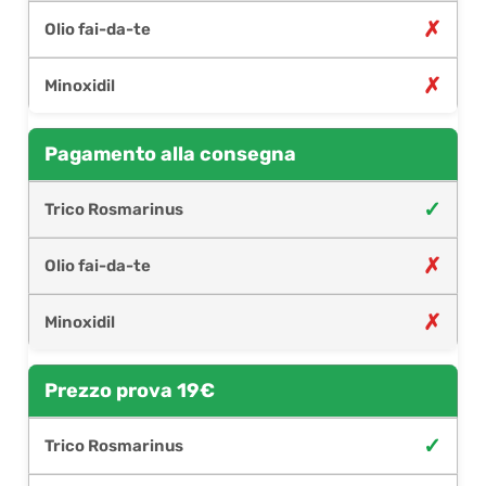
✗
✗
Pagamento alla consegna
✓
✗
✗
Prezzo prova 19€
✓