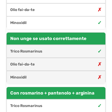
✗
✓
Non unge se usato correttamente
✓
✗
✗
Con rosmarino + pantenolo + arginina
✓