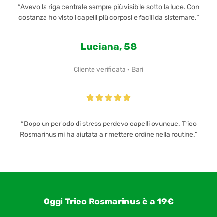
“Avevo la riga centrale sempre più visibile sotto la luce. Con
costanza ho visto i capelli più corposi e facili da sistemare.”
Luciana, 58
Cliente verificata · Bari





“Dopo un periodo di stress perdevo capelli ovunque. Trico
Rosmarinus mi ha aiutata a rimettere ordine nella routine.”
Oggi Trico Rosmarinus è a 19€