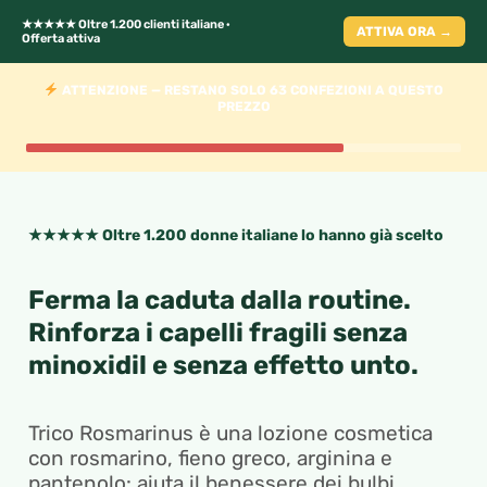
★★★★★ Oltre 1.200 clienti italiane ·
ATTIVA ORA →
Offerta attiva
ATTENZIONE — RESTANO SOLO 63 CONFEZIONI A QUESTO
PREZZO
★★★★★ Oltre 1.200 donne italiane lo hanno già scelto
Ferma la caduta dalla routine.
Rinforza i capelli fragili senza
minoxidil e senza effetto unto.
Trico Rosmarinus è una lozione cosmetica
con rosmarino, fieno greco, arginina e
pantenolo: aiuta il benessere dei bulbi