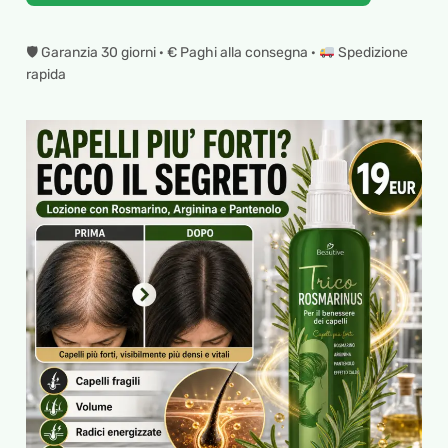
🛡 Garanzia 30 giorni · € Paghi alla consegna ·
Spedizione
rapida