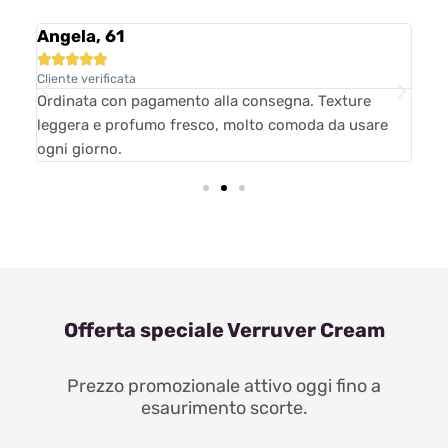
Angela, 61
Ro






Cliente verificata
Clie
bra
Ordinata con pagamento alla consegna. Texture
Ave
leggera e profumo fresco, molto comoda da usare
l’a
ogni giorno.
Offerta speciale Verruver Cream
Prezzo promozionale attivo oggi fino a
esaurimento scorte.